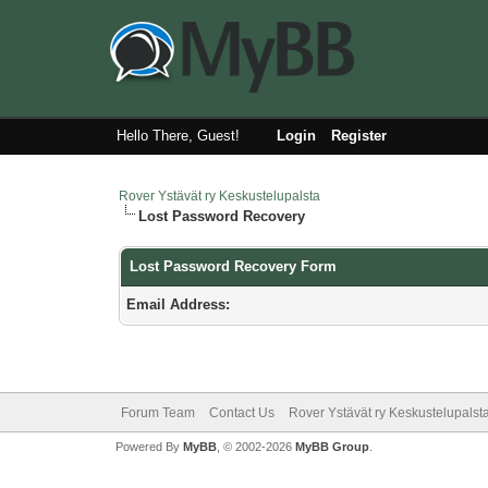
Hello There, Guest!
Login
Register
Rover Ystävät ry Keskustelupalsta
Lost Password Recovery
Lost Password Recovery Form
Email Address:
Forum Team
Contact Us
Rover Ystävät ry Keskustelupalst
Powered By
MyBB
, © 2002-2026
MyBB Group
.