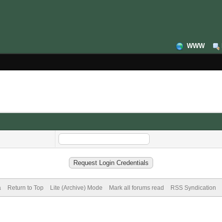
WWW
a
Return to Top
Lite (Archive) Mode
Mark all forums read
RSS Syndication