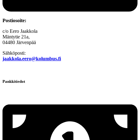
Postiosoite:
c/o Eero Jaakkola
Mäntytie 21a,
04480 Järvenpää
Sähköposti:
jaakkola.eero@kolumbus.fi
Pankkitiedot