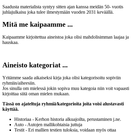
Saadusta materialista syntyy sitten ajan kanssa meidän 50- vuotis
juhlajulkaisu joka tulee ilmestymään vuoden 2031 keväällä.
Mitä me kaipaamme ...
Kaipaamme kirjoitettua aineistoa joka olisi mahdolisimman laajaa ja
hauskaa.
Aineisto kategoriat ...
Yritämme saada aikaiseksi kirja joka olisi kategorisoitu sopiviin
ryhmiin/aiheesiin.
Jos sinulla om mielessä jokin sopiva muu kategoia niin voit vapaasti
kirjoittaa siitä oman mielen mukaan.
Tässä on ajateltuja ryhmiä/kategorioita joita voisi alustavasti
käyttää.
Historiaa - Kerhon historia alkuajoilta, perustaminen j.ne.
Auto - Autojen mallikohtaisia juttuja
Testit - Eri mallien testien tuloksia, voidaan myös ottaa