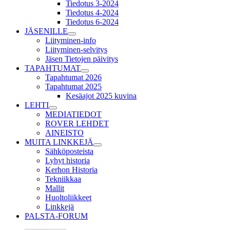
Tiedotus 3-2024
Tiedotus 4-2024
Tiedotus 6-2024
JÄSENILLE
Liityminen-info
Liityminen-selvitys
Jäsen Tietojen päivitys
TAPAHTUMAT
Tapahtumat 2026
Tapahtumat 2025
Kesäajot 2025 kuvina
LEHTI
MEDIATIEDOT
ROVER LEHDET
AINEISTO
MUITA LINKKEJÄ
Sähköposteista
Lyhyt historia
Kerhon Historia
Tekniikkaa
Mallit
Huoltoliikkeet
Linkkejä
PALSTA-FORUM