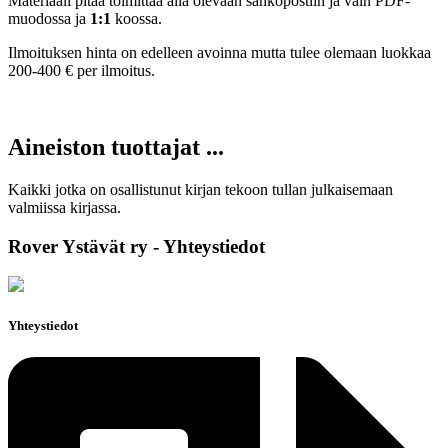
Materiaali pitää toimittaa alla olevaan sähköpostiin ja vain PDF-
muodossa ja
1:1
koossa.
Ilmoituksen hinta on edelleen avoinna mutta tulee olemaan luokkaa
200-400 € per ilmoitus.
Aineiston tuottajat ...
Kaikki jotka on osallistunut kirjan tekoon tullan julkaisemaan
valmiissa kirjassa.
Rover Ystävät ry - Yhteystiedot
Yhteystiedot