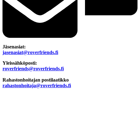
Jäsenasiat:
jasenasiat@roverfriends.fi
Yleissähköposti:
roverfriends@roverfriends.fi
Rahastonhoitajan postilaatikko
rahastonhoitaja@roverfriends.fi