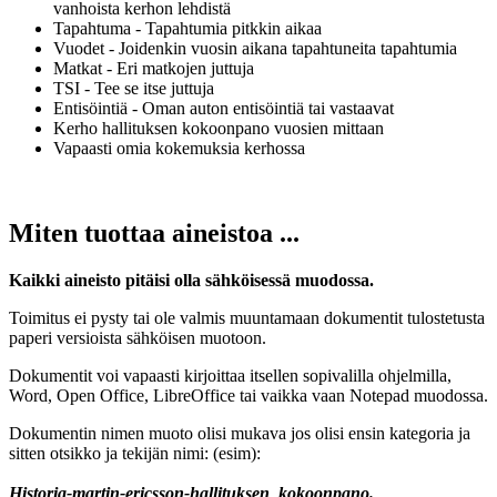
vanhoista kerhon lehdistä
Tapahtuma - Tapahtumia pitkkin aikaa
Vuodet - Joidenkin vuosin aikana tapahtuneita tapahtumia
Matkat - Eri matkojen juttuja
TSI - Tee se itse juttuja
Entisöintiä - Oman auton entisöintiä tai vastaavat
Kerho hallituksen kokoonpano vuosien mittaan
Vapaasti omia kokemuksia kerhossa
Miten tuottaa aineistoa ...
Kaikki aineisto pitäisi olla sähköisessä muodossa.
Toimitus ei pysty tai ole valmis muuntamaan dokumentit tulostetusta
paperi versioista sähköisen muotoon.
Dokumentit voi vapaasti kirjoittaa itsellen sopivalilla ohjelmilla,
Word, Open Office, LibreOffice tai vaikka vaan Notepad muodossa.
Dokumentin nimen muoto olisi mukava jos olisi ensin kategoria ja
sitten otsikko ja tekijän nimi: (esim):
Historia-martin-ericsson-hallituksen_kokoonpano.