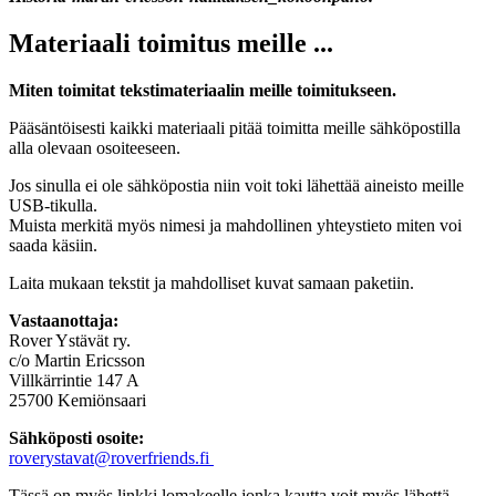
Materiaali toimitus meille ...
Miten toimitat tekstimateriaalin meille toimitukseen.
Pääsäntöisesti kaikki materiaali pitää toimitta meille sähköpostilla
alla olevaan osoiteeseen.
Jos sinulla ei ole sähköpostia niin voit toki lähettää aineisto meille
USB-tikulla.
Muista merkitä myös nimesi ja mahdollinen yhteystieto miten voi
saada käsiin.
Laita mukaan tekstit ja mahdolliset kuvat samaan paketiin.
Vastaanottaja:
Rover Ystävät ry.
c/o Martin Ericsson
Villkärrintie 147 A
25700 Kemiönsaari
Sähköposti osoite:
roverystavat@roverfriends.fi
Tässä on myös linkki lomakeelle jonka kautta voit myös lähettä