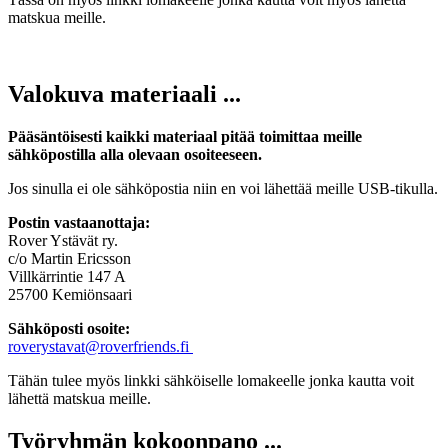
matskua meille.
Valokuva materiaali ...
Pääsäntöisesti kaikki materiaal pitää toimittaa meille
sähköpostilla alla olevaan osoiteeseen.
Jos sinulla ei ole sähköpostia niin en voi lähettää meille USB-tikulla.
Postin vastaanottaja:
Rover Ystävät ry.
c/o Martin Ericsson
Villkärrintie 147 A
25700 Kemiönsaari
Sähköposti osoite:
roverystavat@roverfriends.fi
Tähän tulee myös linkki sähköiselle lomakeelle jonka kautta voit
lähettä matskua meille.
Työryhmän kokoonpano ...