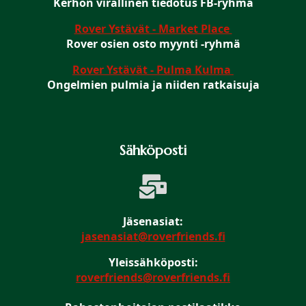
Kerhon virallinen tiedotus FB-ryhmä
Rover Ystävät - Market Place
Rover osien osto myynti -ryhmä
Rover Ystävät - Pulma Kulma
Ongelmien pulmia ja niiden ratkaisuja
Sähköposti
Jäsenasiat:
jasenasiat@roverfriends.fi
Yleissähköposti:
roverfriends@roverfriends.fi