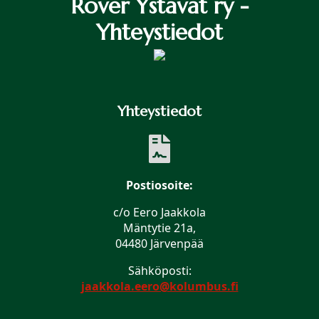
Rover Ystävät ry -
Yhteystiedot
Yhteystiedot
Postiosoite:
c/o Eero Jaakkola
Mäntytie 21a,
04480 Järvenpää
Sähköposti:
jaakkola.eero@kolumbus.fi